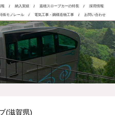
情報
納入実績
嘉穂スロープカーの特長
採用情報
特殊モノレール
電気工事・鋼構造物工事
お問い合わせ
(滋賀県)