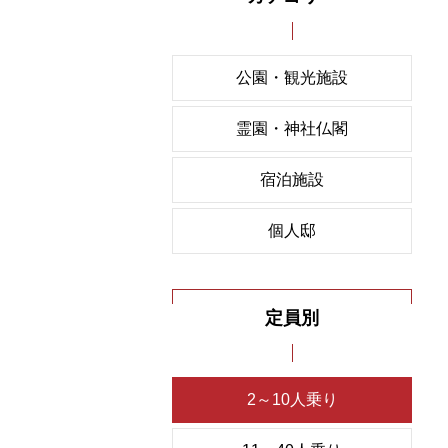
公園・観光施設
霊園・神社仏閣
宿泊施設
個人邸
定員別
2～10人乗り