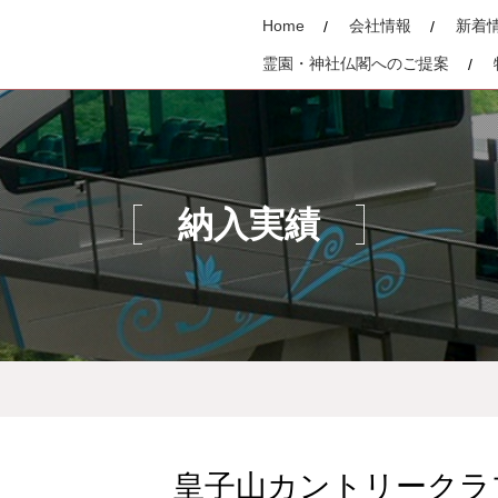
Home
会社情報
新着
霊園・神社仏閣へのご提案
納入実績
皇子山カントリークラブ