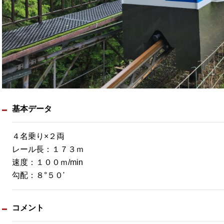
基本データ
４名乗り×２両
レール長：１７３ｍ
速度：１００ｍ/min
勾配：８°５０'
コメント