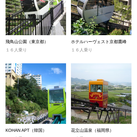
飛鳥山公園（東京都）
ホテルハーヴェスト京都鷹峰
１６人乗り
１６人乗り
KOHAN APT（韓国）
花立山温泉（福岡県）