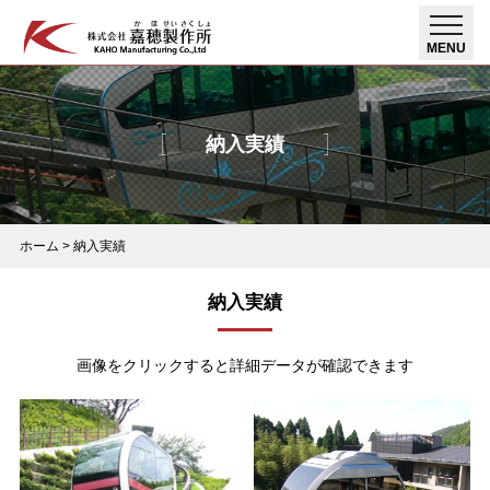
toggle
MENU
naviga
納入実績
ホーム
>
納入実績
納入実績
画像をクリックすると詳細データが確認できます