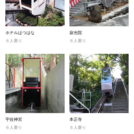
ホテルはつはな
寂光院
６人乗り
６人乗り
宇佐神宮
本正寺
６人乗り
６人乗り