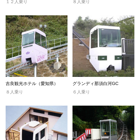
１２人乗り
８人乗り
吉良観光ホテル（愛知県）
グランディ那須白河GC
８人乗り
６人乗り