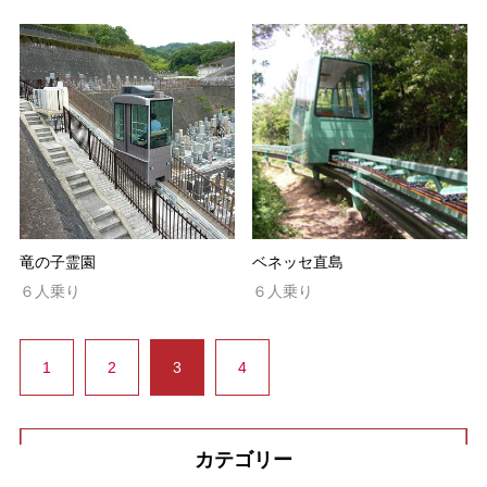
竜の子霊園
ベネッセ直島
６人乗り
６人乗り
1
2
3
4
カテゴリー